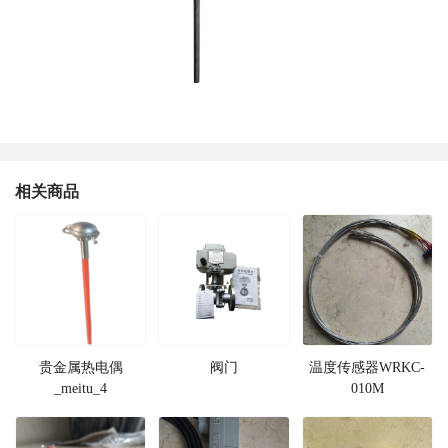
相关商品
贵金属热电偶
阀门
温度传感器WRKC-
_meitu_4
010M